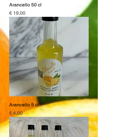
Arancello 50 cl
Prijs
€ 19,00
Arancello 5 cl
Prijs
€ 4,00