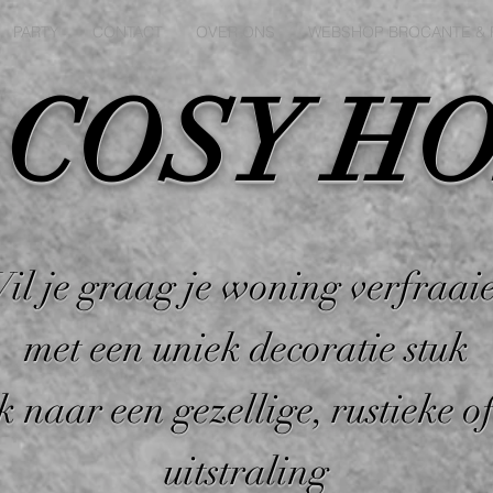
PARTY
CONTACT
OVER ONS
WEBSHOP BROCANTE & 
 COSY H
il je graag je woning verfraai
met een uniek decoratie stuk
k naar een gezellige, rustieke of
uitstraling