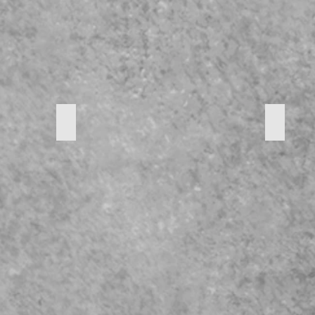
€
Bonbonniere
Vaas
PRIJS:
PRIJS:
10
10
€
€