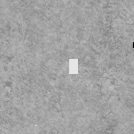
Soep terrine
Hoogte:
23
cm
Breedte:
35
cm
PRIJS
:
25
€