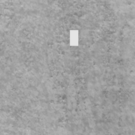
Vaas
PRIJS:
10
€