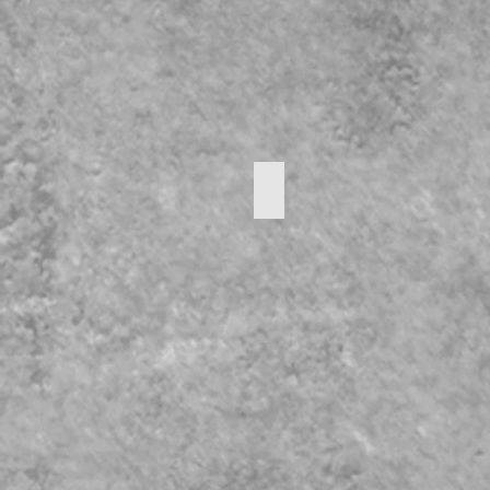
Bloempot
Diameter:
22
cm
PRIJS:
15
€