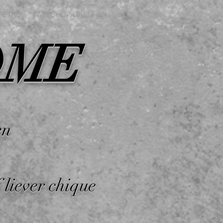
RETRO
WEBSHOP LIKEUREN
OME
en
 liever chique