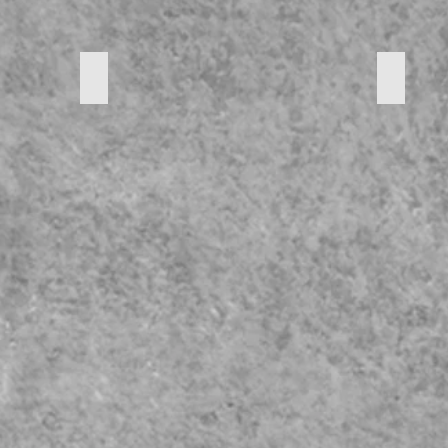
Kruikje
Kruikje
PRIJS:
Hoogte:
10
19
€
cm
Diameter
15
cm
PRIJS:
15
€