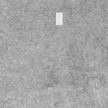
Kruikje
PRIJS:
10
€