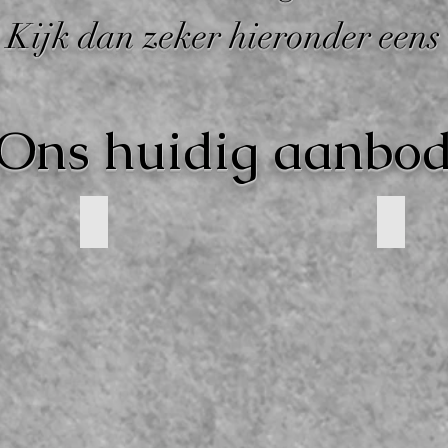
Kijk dan zeker hieronder eens
Ons huidig aanbo
Verliefd koppel
Kruik
Hoogte:
Hoogte:
29
36
cm
cm
Breedte:
Breedte:
23
23
cm
cm
Diepte:
PRIJS:
14
25
cm
€
PRIJS:
30