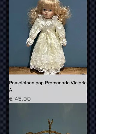
Porseleinen pop Promenade Victoria
A
Prijs
€ 45,00