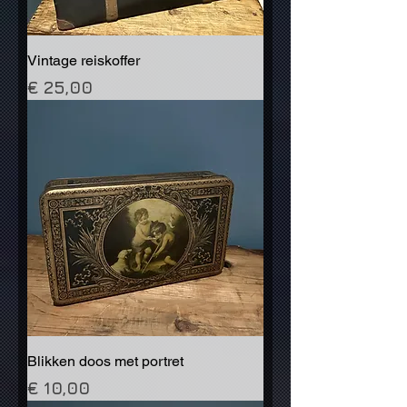
Vintage reiskoffer
Prijs
€ 25,00
Blikken doos met portret
Prijs
€ 10,00