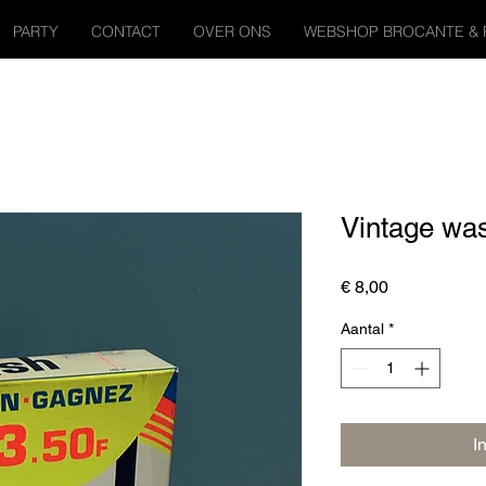
PARTY
CONTACT
OVER ONS
WEBSHOP BROCANTE & 
Vintage wa
Prijs
€ 8,00
Aantal
*
I