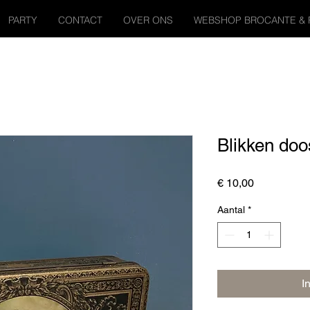
PARTY
CONTACT
OVER ONS
WEBSHOP BROCANTE & 
Blikken doo
Prijs
€ 10,00
Aantal
*
I